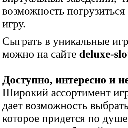
возможность погрузиться 
игру.
Сыграть в уникальные иг
можно на сайте
deluxe-slo
Доступно, интересно и н
Широкий ассортимент игр
дает возможность выбрать
которое придется по душе