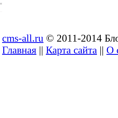
ои
cms-all.ru
© 2011-2014 Бло
Главная
||
Карта сайта
||
О 