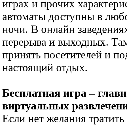
играх и прочих характери
автоматы доступны в любо
ночи. В онлайн заведения
перерыва и выходных. Там
принять посетителей и по
настоящий отдых.
Бесплатная игра – глав
виртуальных развлечен
Если нет желания тратить 