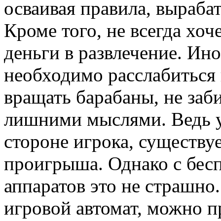
осваивая правила, выраба
Кроме того, не всегда хоч
деньги в развлечение. Ино
необходимо расслабиться 
вращать барабаны, не заби
лишними мыслями. Ведь уд
стороне игрока, существу
проигрыша. Однако с бес
аппаратов это не страшно
игровой автомат, можно п