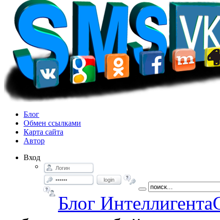
Блог
Обмен ссылками
Карта сайта
Автор
Вход
login
Блог Интеллигента