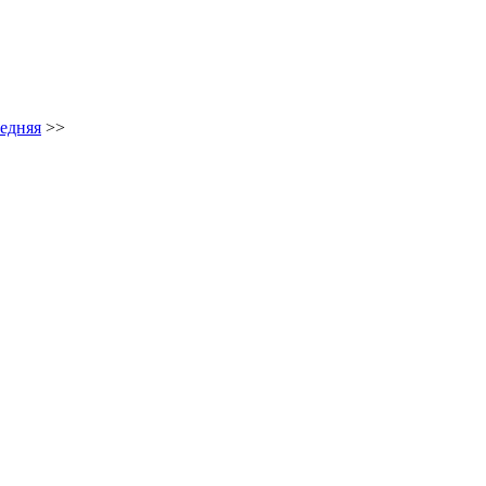
едняя
>>