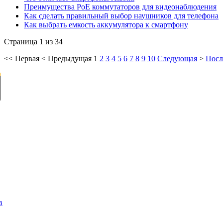
Преимущества PoE коммутаторов для видеонаблюдения
Как сделать правильный выбор наушников для телефона
Как выбрать емкость аккумулятора к смартфону
Страница 1 из 34
<<
Первая
<
Предыдущая
1
2
3
4
5
6
7
8
9
10
Следующая
>
Посл
в