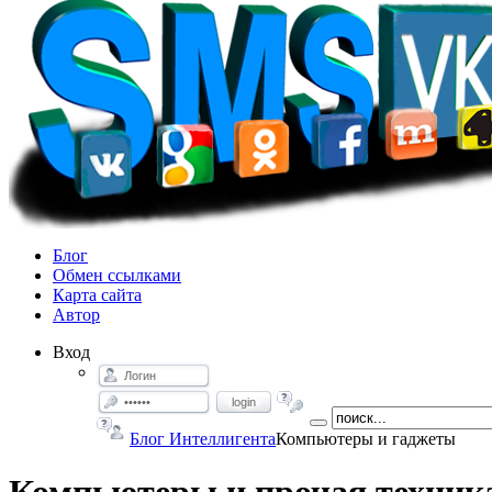
Блог
Обмен ссылками
Карта сайта
Автор
Вход
login
Блог Интеллигента
Компьютеры и гаджеты