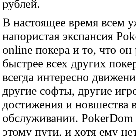
рублей.
В настоящее время всем у
напористая экспансия Po
online покера и то, что он
быстрее всех других поке
всегда интересно движени
другие софты, другие игр
достижения и новшества 
обслуживании. PokerDom 
этому пути, и хотя ему нет