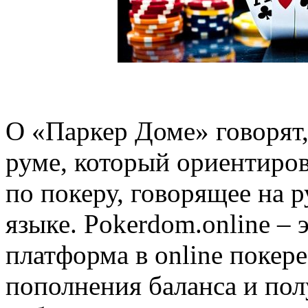
О «Паркер Доме» говорят,
руме, который ориентиро
по покеру, говорящее на 
языке. Pokerdom.online – 
платформа в online покер
пополнения баланса и по