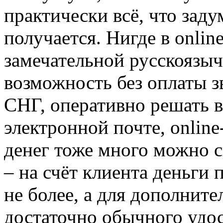
практически всё, что зад
получается. Нигде в online
замечательной русскоязы
возможность без оплаты з
СНГ, оперативно решать 
электронной почте, online
денег тоже много можно с
– на счёт клиента деньги 
не более, а для дополнит
достаточно обычного удо