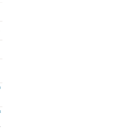
м
a
ы
-