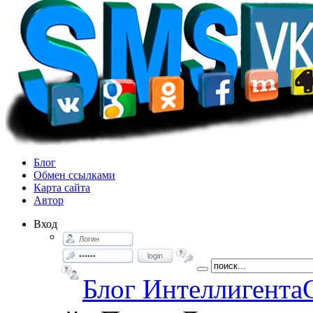
Блог
Обмен ссылками
Карта сайта
Автор
Вход
login
Блог Интеллигента