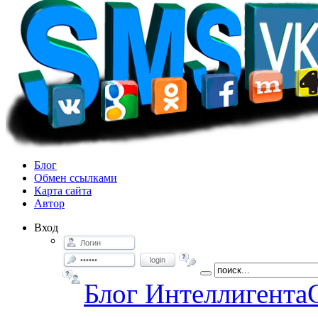
Блог
Обмен ссылками
Карта сайта
Автор
Вход
login
Блог Интеллигента