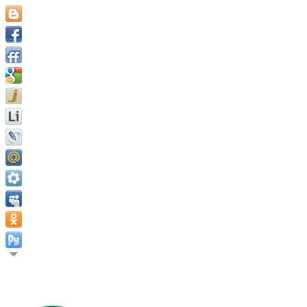
Секрет успеха заключается в постоянстве цели. Бенджамин Ф