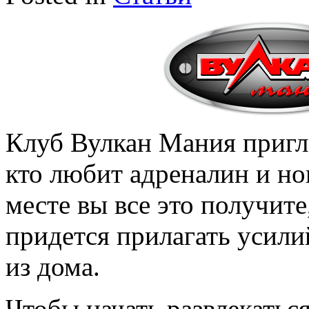
Клуб Вулкан Мания пригла
кто любит адреналин и но
месте вы все это получите
придется прилагать усили
из дома.
Чтобы начать развлекаться