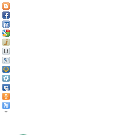
Помните, если люди говорят за вашей спиной, это просто озна