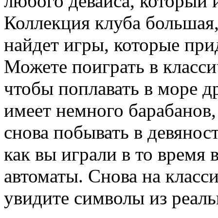
любого девайса, который 
Коллекция клуба большая,
найдет игры, которые при
Можете поиграть в класси
чтобы поплавать в море д
имеет немного барабанов,
снова побывать в девянос
как вы играли в то время 
автоматы. Снова на класс
увидите символы из реаль