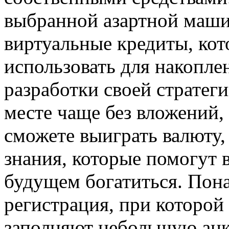
выбранной азартной маш
виртуальные кредиты, кот
использовать для накопле
разработки своей стратеги
месте чаще без вложений, 
сможете выиграть валюту,
знания, которые помогут 
будущем богатиться. Пон
регистрация, при которой
заполняют небольшую анк