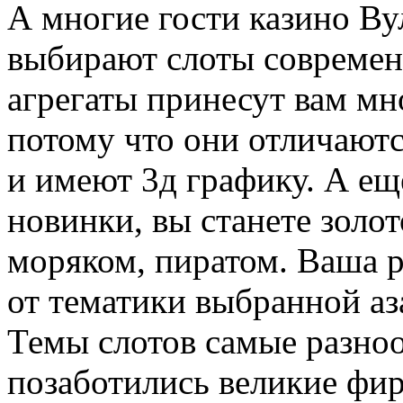
А многие гости казино В
выбирают слоты современ
агрегаты принесут вам мн
потому что они отличают
и имеют 3д графику. А ещ
новинки, вы станете золот
моряком, пиратом. Ваша р
от тематики выбранной а
Темы слотов самые разноо
позаботились великие фи