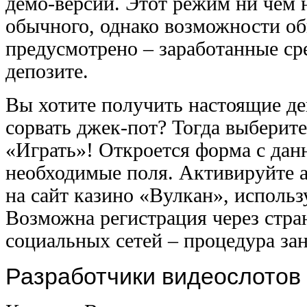
демо-версии. Этот режим ни чем н
обычного, однако возможности о
предусмотрено – заработанные ср
депозите.
Вы хотите получить настоящие де
сорвать джек-пот? Тогда выберит
«Играть»! Откроется форма с дан
необходимые поля. Активируйте ак
на сайт казино «Вулкан», использ
Возможна регистрация через стра
социальных сетей – процедура зан
Разработчики видеослотов