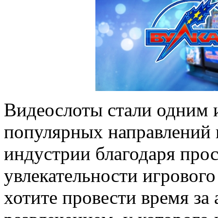
Видеослоты стали одним 
популярных направлений 
индустрии благодаря прос
увлекательности игрового
хотите провести время за