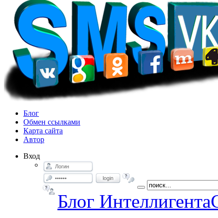
Блог
Обмен ссылками
Карта сайта
Автор
Вход
login
Блог Интеллигента