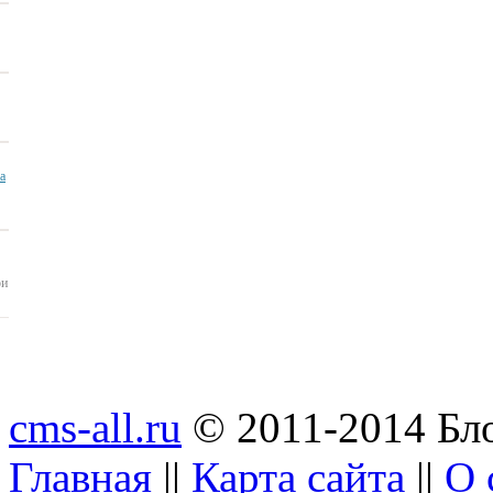
ua
ои
cms-all.ru
© 2011-2014 Бло
Главная
||
Карта сайта
||
О 