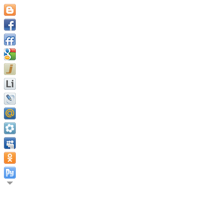
Трагедия жизни заключаетс
достигнута. Трагедия жи