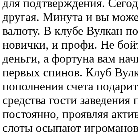
для подтверждения. Сегод
другая. Минута и вы може
валюту. В клубе Вулкан п
новички, и профи. Не бойт
деньги, а фортуна вам нач
первых спинов. Клуб Вул
пополнения счета подарит
средства гости заведения
постоянно, проявляя акт
слоты осыпают игромано