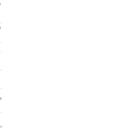
a
ы
-
ua
ои