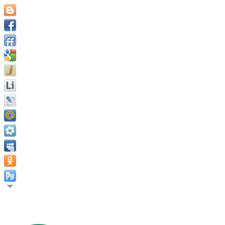
Бык не пользуется известностью в двух стадах. Родезийская п