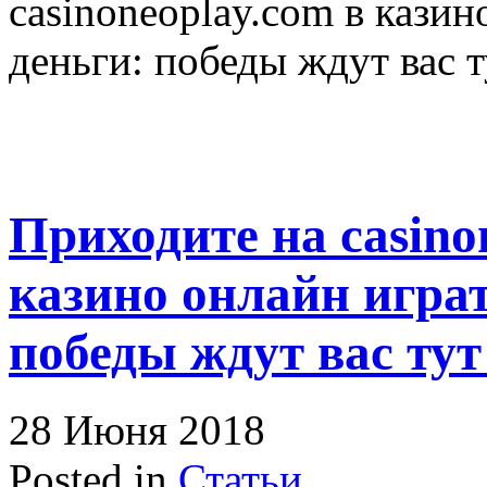
casinoneoplay.com в казин
деньги: победы ждут вас т
Приходите на casino
казино онлайн играт
победы ждут вас тут
28 Июня 2018
Posted in
Статьи