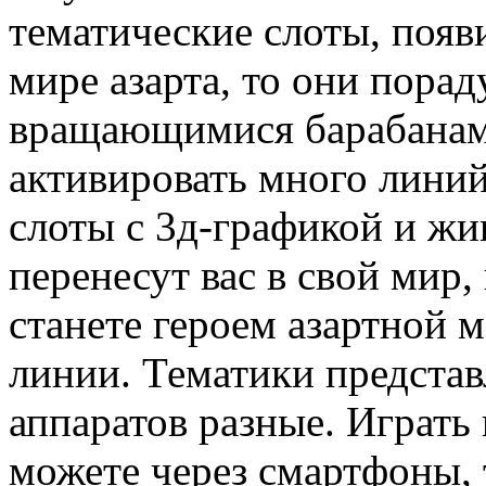
тематические слоты, появ
мире азарта, то они пора
вращающимися барабанам
активировать много лини
слоты с 3д-графикой и ж
перенесут вас в свой мир,
станете героем азартной
линии. Тематики предста
аппаратов разные. Играть 
можете через смартфоны, 