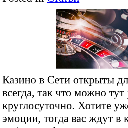
Казино в Сети открыты д
всегда, так что можно тут
круглосуточно. Хотите уж
эмоции, тогда вас ждут в 