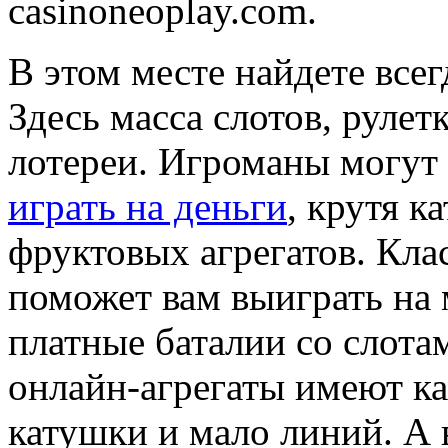
casinoneoplay.com.
В этом месте найдете всег
Здесь масса слотов, рулет
лотереи. Игроманы могут
играть на деньги
, крутя 
фруктовых агрегатов. Кла
поможет вам выиграть на 
платные баталии со слота
онлайн-агрегаты имеют ка
катушки и мало линий. А 