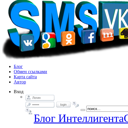
Блог
Обмен ссылками
Карта сайта
Автор
Вход
login
Блог Интеллигента