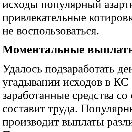
исходы популярный азарт
привлекательные котиров
не воспользоваться.
Моментальные выплат
Удалось подзаработать де
угадывании исходов в КС
заработанные средства со 
составит труда. Популярн
производит выплаты разл