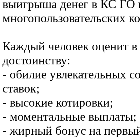
выигрыша денег в КС ГО 
многопользовательских к
Каждый человек оценит в
достоинству:
- обилие увлекательных с
ставок;
- высокие котировки;
- моментальные выплаты;
- жирный бонус на первый