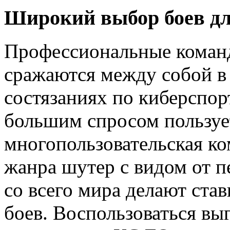
Широкий выбор боев дл
Профессиональные коман
сражаются между собой в
состязаниях по киберспор
большим спросом пользуе
многопользовательская к
жанра шутер с видом от п
со всего мира делают ста
боев. Воспользоваться в