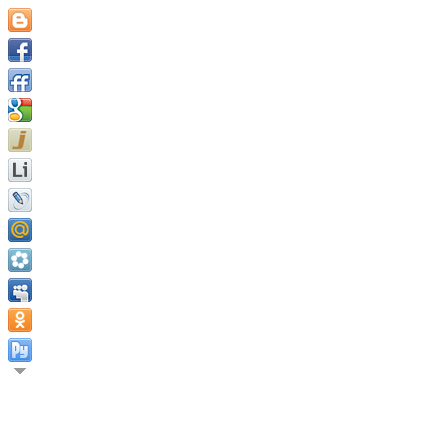
Определённая цель жизни, а также устойчивое стремление к н
Пуншион.