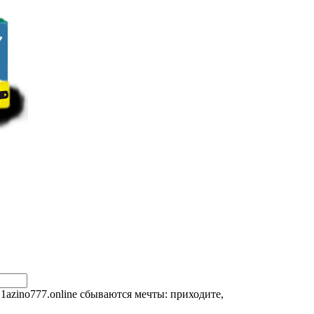
1azino777.online сбываются мечты: приходите,