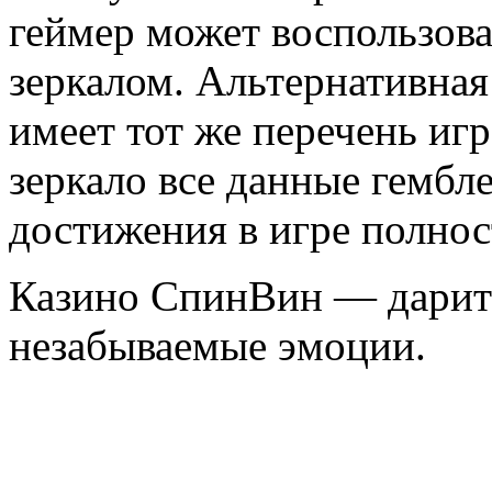
геймер может воспользов
зеркалом. Альтернативная
имеет тот же перечень игр
зеркало все данные гембле
достижения в игре полно
Казино СпинВин — дарит
незабываемые эмоции.