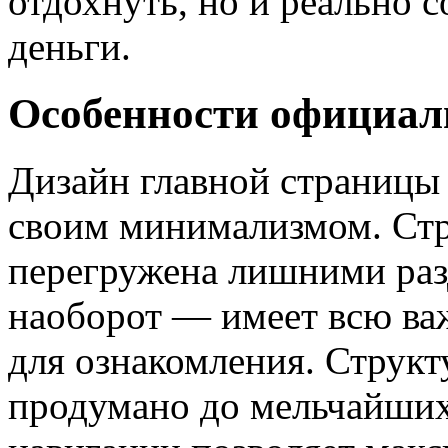
отдохнуть, но и реально 
деньги.
Особенности официал
Дизайн главной страницы
своим минимализмом. Стр
перегружена лишними разд
наоборот — имеет всю в
для ознакомления. Струк
продумано до мельчайших 