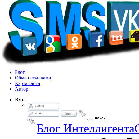
Блог
Обмен ссылками
Карта сайта
Автор
Вход
login
Блог Интеллигента