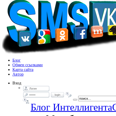
Блог
Обмен ссылками
Карта сайта
Автор
Вход
login
Блог Интеллигента