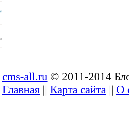
ua
ои
cms-all.ru
© 2011-2014 Бло
Главная
||
Карта сайта
||
О 