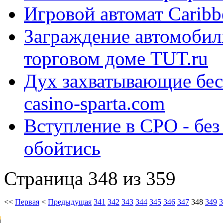
Игровой автомат Caribb
Заграждение автомобил
торговом доме TUT.ru
Дух захватывающие бес
casino-sparta.com
Вступление в СРО - бе
обойтись
Страница 348 из 359
<<
Первая
<
Предыдущая
341
342
343
344
345
346
347
348
349
3