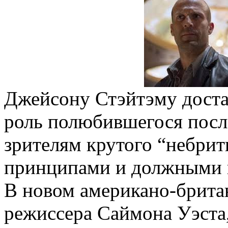
Джейсону Стэйтэму доста
роль полюбившегося посл
зрителям крутого “небри
принципами и должными п
В новом американо-брит
режиссера Саймона Уэста,