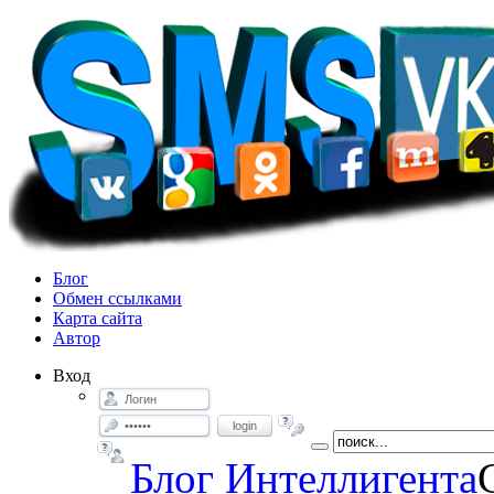
Блог
Обмен ссылками
Карта сайта
Автор
Вход
login
Блог Интеллигента