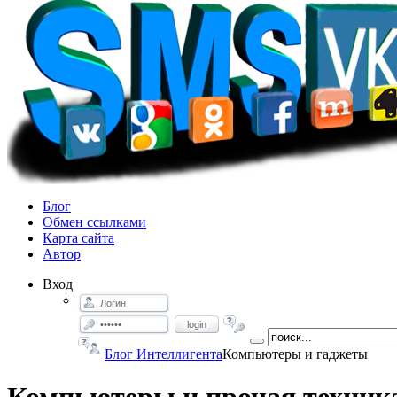
Блог
Обмен ссылками
Карта сайта
Автор
Вход
login
Блог Интеллигента
Компьютеры и гаджеты