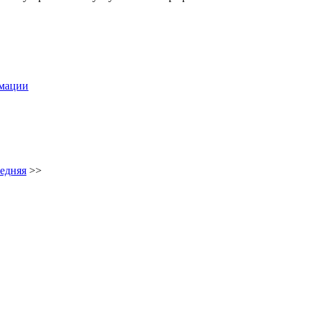
рмации
едняя
>>