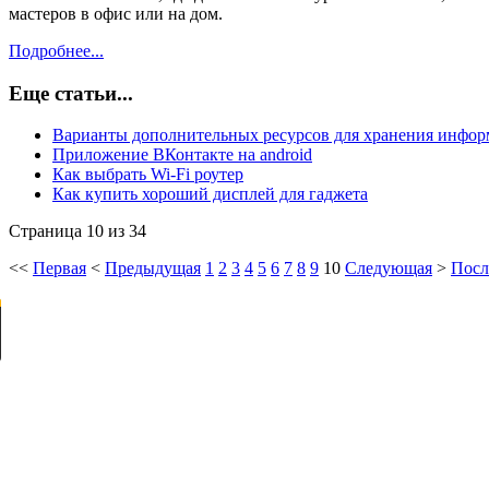
мастеров в офис или на дом.
Подробнее...
Еще статьи...
Варианты дополнительных ресурсов для хранения инфо
Приложение ВКонтакте на android
Как выбрать Wi-Fi роутер
Как купить хороший дисплей для гаджета
Страница 10 из 34
<<
Первая
<
Предыдущая
1
2
3
4
5
6
7
8
9
10
Следующая
>
Посл