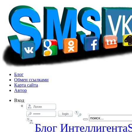
Блог
Обмен ссылками
Карта сайта
Автор
Вход
login
Блог Интеллигента