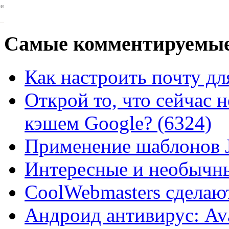
ои
Самые
комментируемые
Как настроить почту для
Открой то, что сейчас н
кэшем Google? (6324)
Применение шаблонов J
Интересные и необычны
CoolWebmasters сделаю
Андроид антивирус: Ava