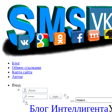
Блог
Обмен ссылками
Карта сайта
Автор
Вход
login
Блог Интеллигента