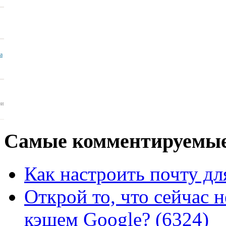
ua
ои
Самые
комментируемые
Как настроить почту для
Открой то, что сейчас н
кэшем Google? (6324)