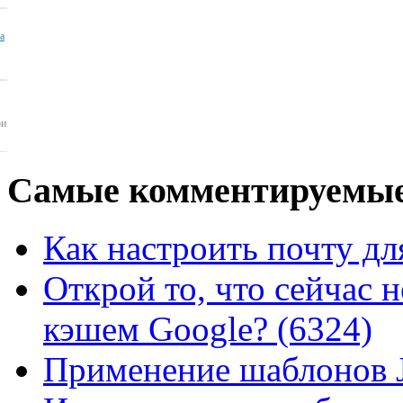
ua
ои
Самые
комментируемые
Как настроить почту для
Открой то, что сейчас н
кэшем Google? (6324)
Применение шаблонов J