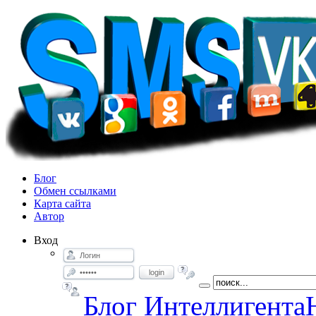
Блог
Обмен ссылками
Карта сайта
Автор
Вход
login
Блог Интеллигента