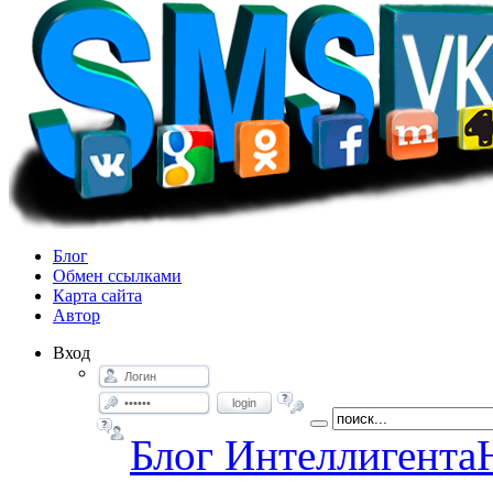
Блог
Обмен ссылками
Карта сайта
Автор
Вход
login
Блог Интеллигента