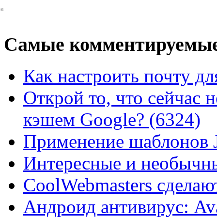
ои
Самые
комментируемые
Как настроить почту для
Открой то, что сейчас н
кэшем Google? (6324)
Применение шаблонов J
Интересные и необычны
CoolWebmasters сделаю
Андроид антивирус: Ava