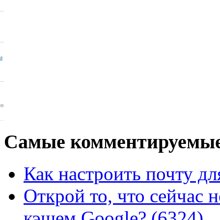
ua
ои
Самые
комментируемые
Как настроить почту для
Открой то, что сейчас н
кэшем Google? (6324)