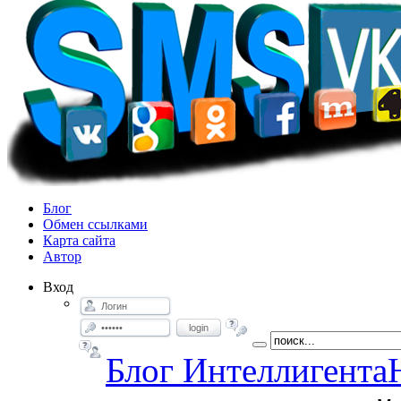
Блог
Обмен ссылками
Карта сайта
Автор
Вход
login
Блог Интеллигента