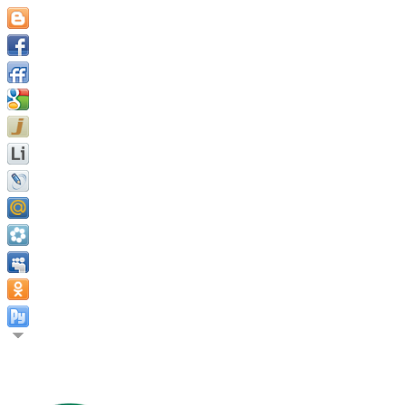
Давайте жить, пока мы живы. Иганн Гёте.