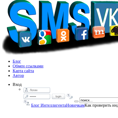
Блог
Обмен ссылками
Карта сайта
Автор
Вход
login
Блог Интеллигента
Новичкам
Как проверить ин