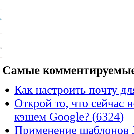
ua
ои
Самые
комментируемые
Как настроить почту для
Открой то, что сейчас н
кэшем Google? (6324)
Применение шаблонов J