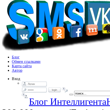
Блог
Обмен ссылками
Карта сайта
Автор
Вход
login
Блог Интеллигента