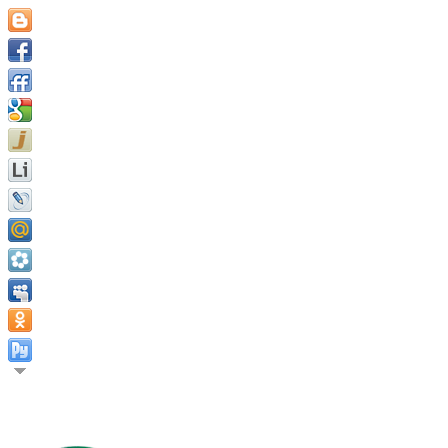
Истинная ценность человека измеряется в тех вещах, к кото