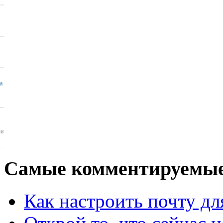
ua
ои
Самые
комментируемые
Как настроить почту для