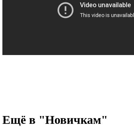
Ещё
в "Новичкам"