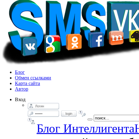
Блог
Обмен ссылками
Карта сайта
Автор
Вход
login
Блог Интеллигента