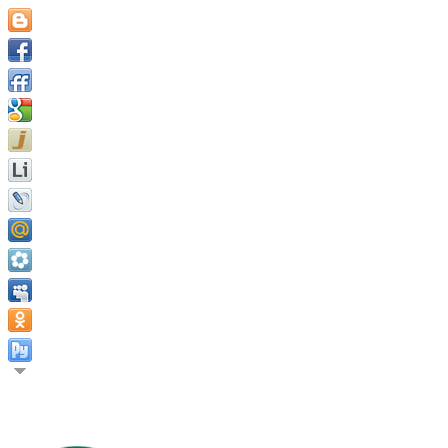
Бык не пользуется известностью в двух стадах. Родезийская п