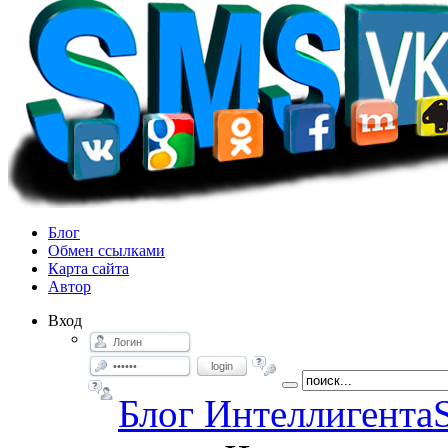
Блог
Обмен ссылками
Карта сайта
Автор
Вход
login
Блог Интеллигента