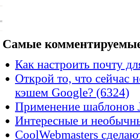
ои
Самые
комментируемые
Как настроить почту для
Открой то, что сейчас н
кэшем Google? (6324)
Применение шаблонов J
Интересные и необычны
CoolWebmasters сделаю