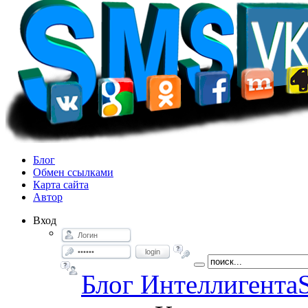
Блог
Обмен ссылками
Карта сайта
Автор
Вход
login
Блог Интеллигента