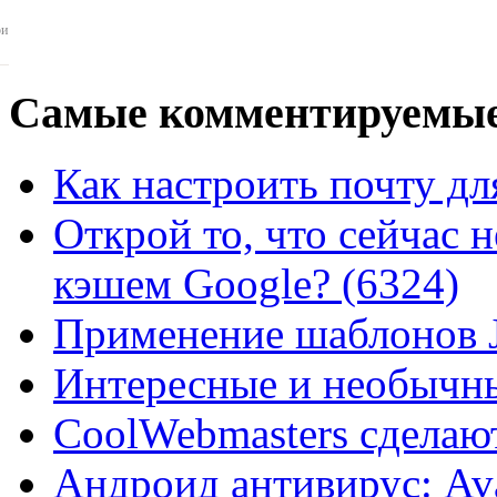
ои
Самые
комментируемые
Как настроить почту для
Открой то, что сейчас н
кэшем Google? (6324)
Применение шаблонов J
Интересные и необычны
CoolWebmasters сделаю
Андроид антивирус: Ava