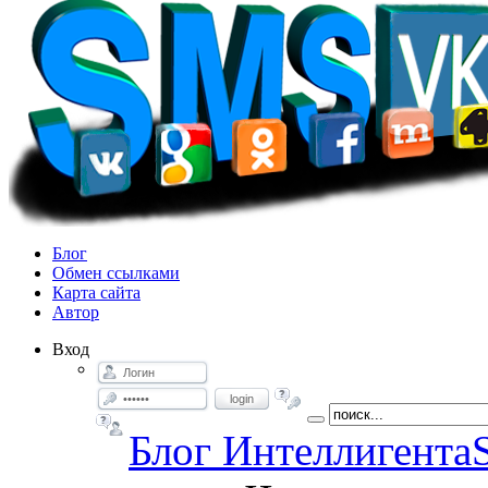
Блог
Обмен ссылками
Карта сайта
Автор
Вход
login
Блог Интеллигента