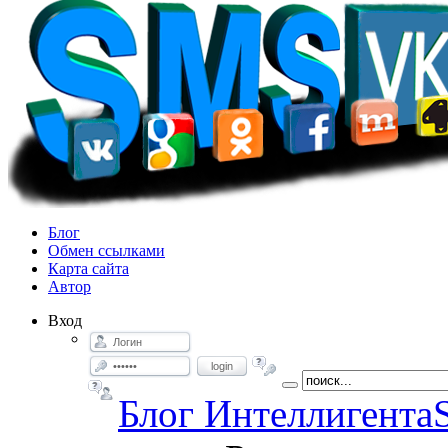
Блог
Обмен ссылками
Карта сайта
Автор
Вход
login
Блог Интеллигента