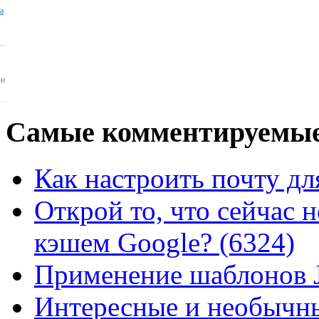
ua
ои
Самые
комментируемые
Как настроить почту для
Открой то, что сейчас н
кэшем Google? (6324)
Применение шаблонов J
Интересные и необычны