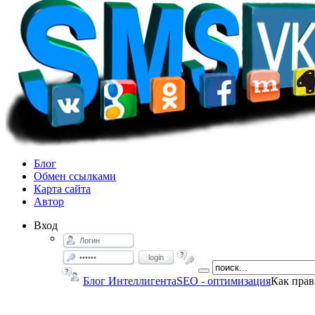
Блог
Обмен ссылками
Карта сайта
Автор
Вход
login
Блог Интеллигента
SEO - оптимизация
Как прав