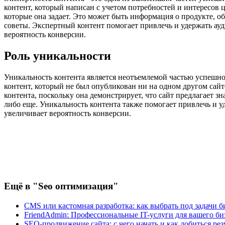
контент, который написан с учетом потребностей и интересов ц
которые она задает. Это может быть информация о продукте, о
советы. Экспертный контент помогает привлечь и удержать ауд
вероятность конверсии.
Роль уникальности
Уникальность контента является неотъемлемой частью успешно
контент, который не был опубликован ни на одном другом сай
контента, поскольку она демонстрирует, что сайт предлагает 
либо еще. Уникальность контента также помогает привлечь и уд
увеличивает вероятность конверсии.
Ещё
в "Seo оптимизация"
CMS или кастомная разработка: как выбрать под задачи б
FriendAdmin: Профессиональные IT-услуги для вашего би
SEO-продвижение сайта: с чего начать и как добиться рез