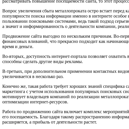
рассматривать повышение посещаемости сайта, то этот процес
Вопрос увеличения сбыта металлопроката остро встает перед 
популярности поиска информации именно в интернете особое 
пользовании поисковыми системами, ведь такой подход серьезн
а значит и информированность о деятельности компании, реал
Продвижение сайта выгодно по нескольким причинам. Во-первы
финансовых вливаний, что прекрасно подходит как начинающи
время и деньги.
Во-вторых, доступность интернет-портала позволяет охватить 
способны сделать другие виды рекламы.
В-третьих, при дополнительном применении контактных видов
увеличивается в несколько раз.
Конечно же, такая работа требует хороших знаний специфика с
маркетинга с учетом использования популярных поисковых си
мотивирует владельцев компаний по реализации металлопрокат
оптимизации интернет-ресурсов.
Работа по продвижению сайта включает комплекс мероприятий, 
его посещаемость. Благодаря такому распространению информ
расширяется, а прибыль от деятельности растет.