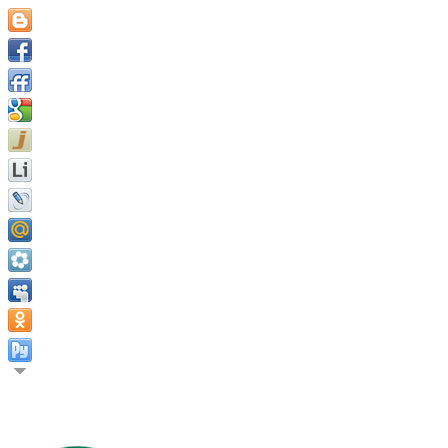
У великих умов есть цели, у остальных желания. Вашингтон Ир