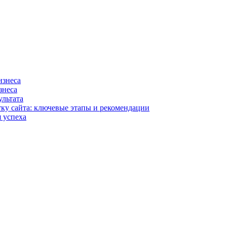
изнеса
знеса
ультата
тку сайта: ключевые этапы и рекомендации
 успеха