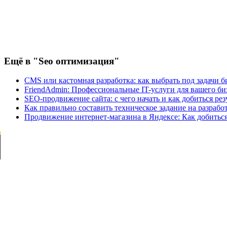
Ещё
в "Seo оптимизация"
CMS или кастомная разработка: как выбрать под задачи б
FriendAdmin: Профессиональные IT-услуги для вашего би
SEO-продвижение сайта: с чего начать и как добиться рез
Как правильно составить техническое задание на разрабо
Продвижение интернет-магазина в Яндексе: Как добиться