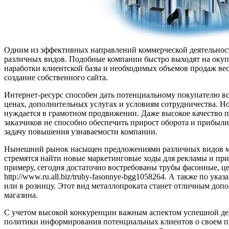
Одним из эффективных направлений коммерческой деятельност
различных видов. Подобные компании быстро выходят на окуп
наработки клиентской базы и необходимых объемов продаж ве
создание собственного сайта.
Интернет-ресурс способен дать потенциальному покупателю 
ценах, дополнительных услугах и условиям сотрудничества. Н
нуждается в грамотном продвижении. Даже высокое качество
заказчиков не способно обеспечить прирост оборота и прибыли
задачу повышения узнаваемости компании.
Нынешний рынок насыщен предложениями различных видов ме
стремятся найти новые маркетинговые ходы для рекламы и пр
примеру, сегодня достаточно востребованы трубы фасонные, це
http://www.ru.all.biz/truby-fasonnye-bgg1058264. А также по у
или в розницу. Этот вид металлопроката станет отличным доп
магазина.
С учетом высокой конкуренции важным аспектом успешной дея
политики информирования потенциальных клиентов о своем п