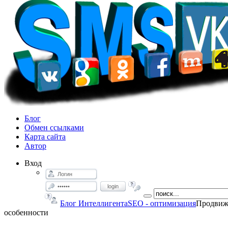
Блог
Обмен ссылками
Карта сайта
Автор
Вход
login
Блог Интеллигента
SEO - оптимизация
Продвиже
особенности