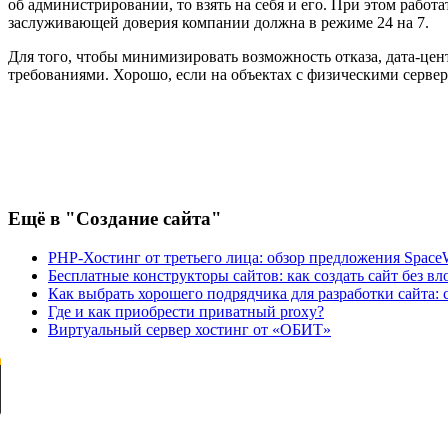
об администрировании, то взять на себя и его. При этом рабо
заслуживающей доверия компании должна в режиме 24 на 7.
Для того, чтобы минимизировать возможность отказа, дата-це
требованиями. Хорошо, если на объектах с физическими серве
Ещё
в "Создание сайта"
PHP-Хостинг от третьего лица: обзор предложения Spac
Бесплатные конструкторы сайтов: как создать сайт без 
Как выбрать хорошего подрядчика для разработки сайта:
Где и как приобрести приватный proxy?
Виртуальный сервер хостинг от «ОБИТ»