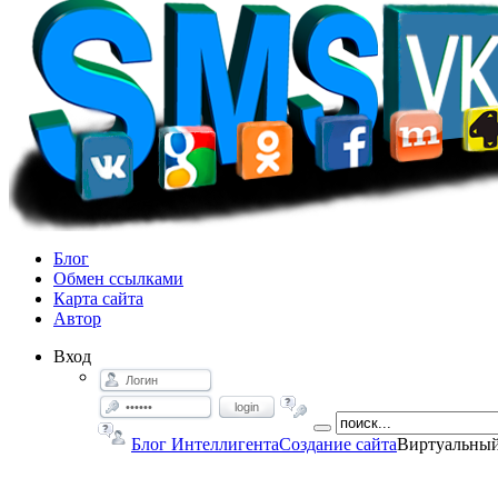
Блог
Обмен ссылками
Карта сайта
Автор
Вход
login
Блог Интеллигента
Создание сайта
Виртуальный