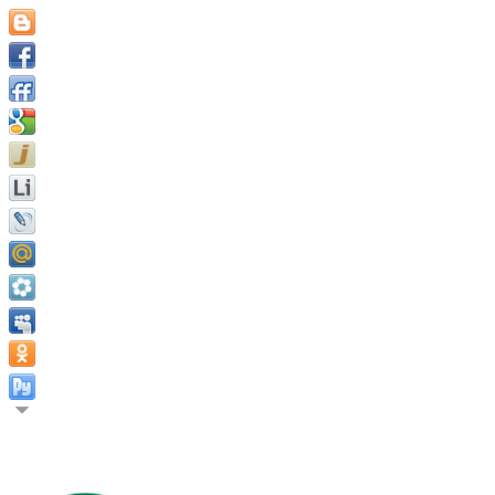
Давайте жить, пока мы живы. Иганн Гёте.