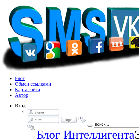
Блог
Обмен ссылками
Карта сайта
Автор
Вход
login
Блог Интеллигента