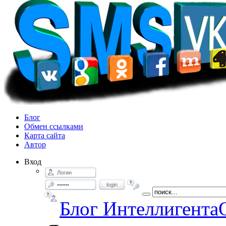
Блог
Обмен ссылками
Карта сайта
Автор
Вход
login
Блог Интеллигента