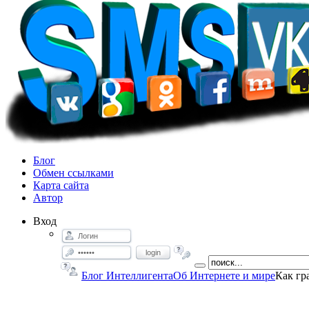
Блог
Обмен ссылками
Карта сайта
Автор
Вход
login
Блог Интеллигента
Об Интернете и мире
Как гр