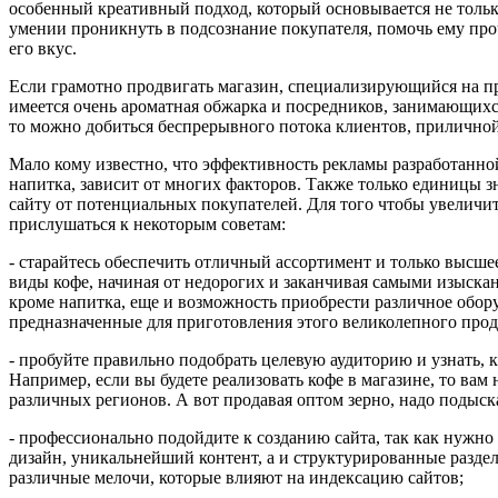
особенный креативный подход, который основывается не только
умении проникнуть в подсознание покупателя, помочь ему про
его вкус.
Если грамотно продвигать магазин, специализирующийся на пр
имеется очень ароматная обжарка и посредников, занимающихс
то можно добиться беспрерывного потока клиентов, приличной
Мало кому известно, что эффективность рекламы разработанно
напитка, зависит от многих факторов. Также только единицы з
сайту от потенциальных покупателей. Для того чтобы увеличи
прислушаться к некоторым советам:
- старайтесь обеспечить отличный ассортимент и только высше
виды кофе, начиная от недорогих и заканчивая самыми изыск
кроме напитка, еще и возможность приобрести различное обору
предназначенные для приготовления этого великолепного прод
- пробуйте правильно подобрать целевую аудиторию и узнать, к
Например, если вы будете реализовать кофе в магазине, то вам
различных регионов. А вот продавая оптом зерно, надо подыс
- профессионально подойдите к созданию сайта, так как нужно
дизайн, уникальнейший контент, а и структурированные раздел
различные мелочи, которые влияют на индексацию сайтов;