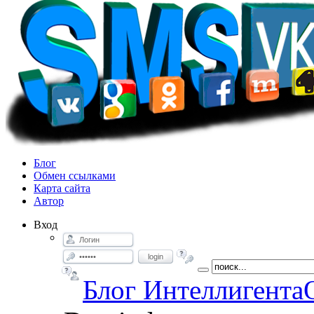
Блог
Обмен ссылками
Карта сайта
Автор
Вход
login
Блог Интеллигента