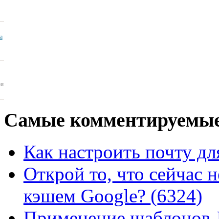
ua
ои
Самые
комментируемые
Как настроить почту для
Открой то, что сейчас н
кэшем Google? (6324)
Применение шаблонов J