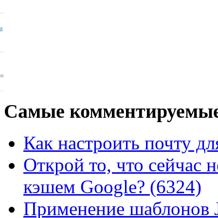
ua
ои
Самые
комментируемые
Как настроить почту для
Открой то, что сейчас н
кэшем Google? (6324)
Применение шаблонов J