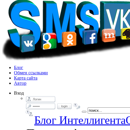
Блог
Обмен ссылками
Карта сайта
Автор
Вход
login
Блог Интеллигента