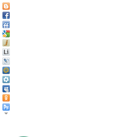
Секрет успеха заключается в постоянстве цели. Бенджамин Ф