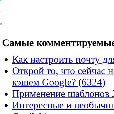
ои
Самые
комментируемые
Как настроить почту для
Открой то, что сейчас н
кэшем Google? (6324)
Применение шаблонов J
Интересные и необычны