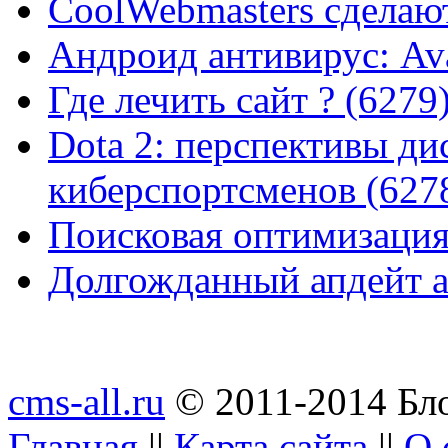
CoolWebmasters сделаю
Андроид антивирус: Ava
Где лечить сайт ? (6279
Dota 2: перспективы ди
киберспортсменов (627
Поисковая оптимизация
Долгожданный апдейт а
cms-all.ru
© 2011-2014 Бло
Главная
||
Карта сайта
||
О 