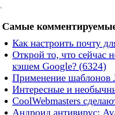
ои
Самые
комментируемые
Как настроить почту для
Открой то, что сейчас н
кэшем Google? (6324)
Применение шаблонов J
Интересные и необычны
CoolWebmasters сделаю
Андроид антивирус: Ava