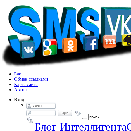
Блог
Обмен ссылками
Карта сайта
Автор
Вход
login
Блог Интеллигента