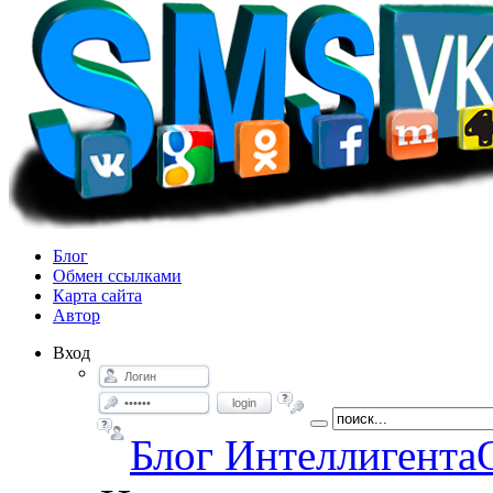
Блог
Обмен ссылками
Карта сайта
Автор
Вход
login
Блог Интеллигента