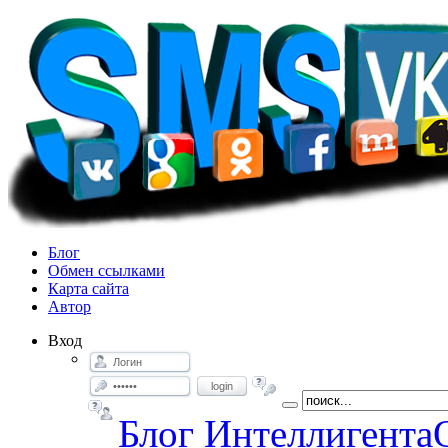
Блог
Обмен ссылками
Карта сайта
Автор
Вход
login
Блог Интеллигента