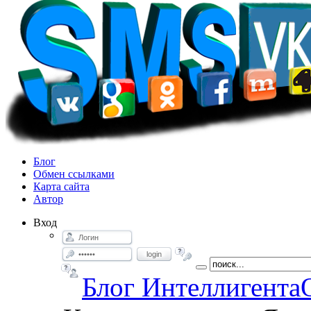
Блог
Обмен ссылками
Карта сайта
Автор
Вход
login
Блог Интеллигента