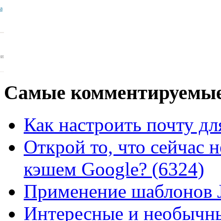
ua
ои
Самые
комментируемые
Как настроить почту для
Открой то, что сейчас н
кэшем Google? (6324)
Применение шаблонов J
Интересные и необычны