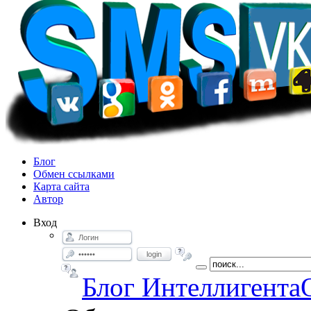
Блог
Обмен ссылками
Карта сайта
Автор
Вход
login
Блог Интеллигента