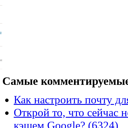
ua
ои
Самые
комментируемые
Как настроить почту для
Открой то, что сейчас н
кэшем Google? (6324)