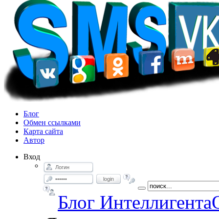
Блог
Обмен ссылками
Карта сайта
Автор
Вход
login
Блог Интеллигента