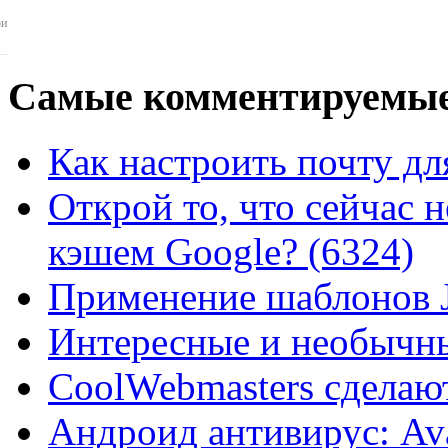
ои
Самые
комментируемые
Как настроить почту для
Открой то, что сейчас н
кэшем Google? (6324)
Применение шаблонов J
Интересные и необычны
CoolWebmasters сделаю
Андроид антивирус: Ava