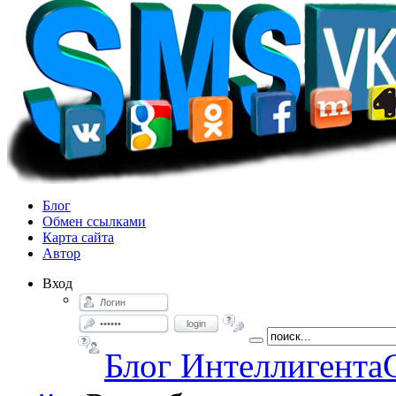
Блог
Обмен ссылками
Карта сайта
Автор
Вход
login
Блог Интеллигента