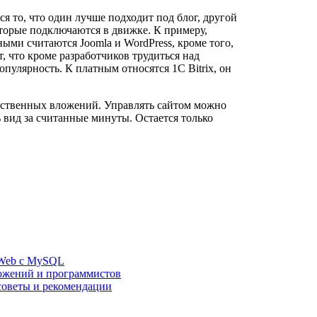
 то, что один лучше подходит под блог, другой
оторые подключаются в движке. К примеру,
ыми считаются Joomla и WordPress, кроме того,
, что кроме разработчиков трудиться над
пулярность. К платным относятся 1C Bitrix, он
щественных вложений. Управлять сайтом можно
 вид за считанные минуты. Остается только
eWeb с MySQL
вложений и программистов
 советы и рекомендации