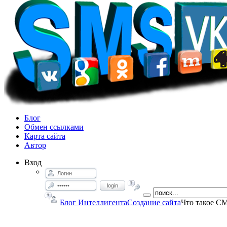
Блог
Обмен ссылками
Карта сайта
Автор
Вход
login
Блог Интеллигента
Создание сайта
Что такое C