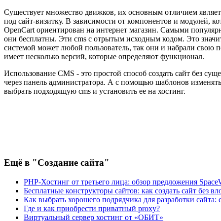
Существует множество движков, их основным отличием является
под сайт-визитку. В зависимости от компонентов и модулей, к
OpenCart ориентирован на интернет магазин. Самыми популярн
они бесплатны. Эти cms с отрытым исходным кодом. Это значит
системой может любой пользователь, так они и набрали свою по
имеет несколько версий, которые определяют функционал.
Использование CMS - это простой способ создать сайт без су
через панель администратора. А с помощью шаблонов изменять
выбрать подходящую cms и установить ее на хостинг.
Ещё
в "Создание сайта"
PHP-Хостинг от третьего лица: обзор предложения Spac
Бесплатные конструкторы сайтов: как создать сайт без 
Как выбрать хорошего подрядчика для разработки сайта:
Где и как приобрести приватный proxy?
Виртуальный сервер хостинг от «ОБИТ»