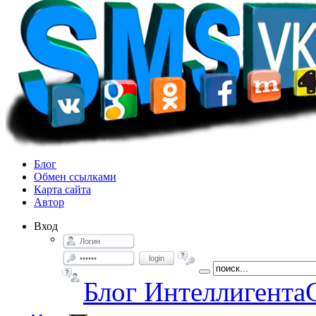
Блог
Обмен ссылками
Карта сайта
Автор
Вход
login
Блог Интеллигента