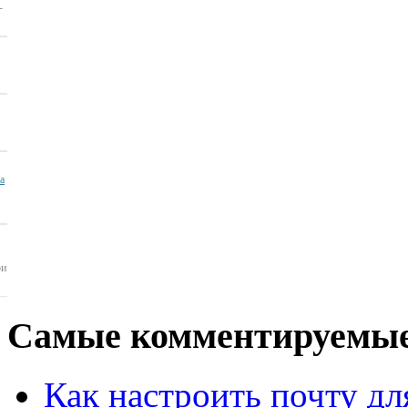
-
ua
ои
Самые
комментируемые
Как настроить почту для