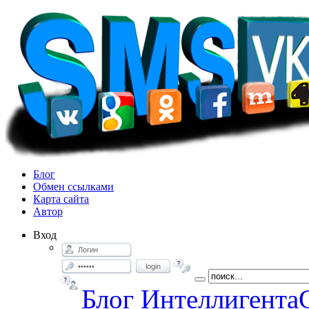
Блог
Обмен ссылками
Карта сайта
Автор
Вход
login
Блог Интеллигента