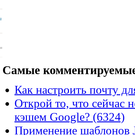
ua
ои
Самые
комментируемые
Как настроить почту для
Открой то, что сейчас н
кэшем Google? (6324)
Применение шаблонов J