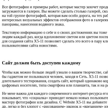
Все фотографии и примеры работ, которые мастер захочет прод
загружаются в галереи. Вы можете сделать столько галерей, ск
на той группе фотографий, которая вам особо дорога, на тех ра
интересных визуальных эффектов отображения фото в галере
панорамы, нанесения водяного знака.
Текстовую информацию о себе и о своих достижениях вы тоже д
людям каждый раз, когда вдохновение светом или цветом посеща
для создания сайта X5-11 позволяет сделать это всего в пару кли
пользователями сайта новостями.
Сайт должен быть доступен каждому
Чтобы как можно больше людей узнали о вашем творчестве, са
бы гаджетом не пользовался человек, заходя в Сеть. X5-11 позв
длительного тестирования, создать сайт, который одинаково ко
цифровых носителях, типа смартфона или планшета, так и на 
Не мене важна для каждого современного интернет-ресурса его
показывает, что «социалка» приводит немало новых пользовате
мастеру фотографии или дизайна. С Website X5-11 вы добавите кн
др. легко и без хлопот с «рисованием» иконок и «врезанием» и