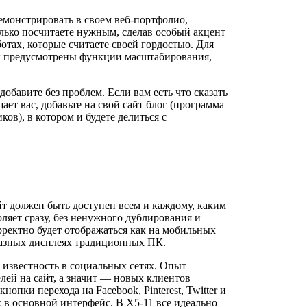
емонстрировать в своем веб-портфолио,
олько посчитаете нужным, сделав особый акцент
ботах, которые считаете своей гордостью. Для
ях предусмотрены функции масштабирования,
обавите без проблем. Если вам есть что сказать
ет вас, добавьте на свой сайт блог (программа
ков), в котором и будете делиться с
йт должен быть доступен всем и каждому, каким
оляет сразу, без ненужного дублирования и
рректно будет отображаться как на мобильных
разных дисплеях традиционных ПК.
 известность в социальных сетях. Опыт
лей на сайт, а значит — новых клиентов
опки перехода на Facebook, Pinterest, Twitter и
х в основной интерфейс. В X5-11 все идеально