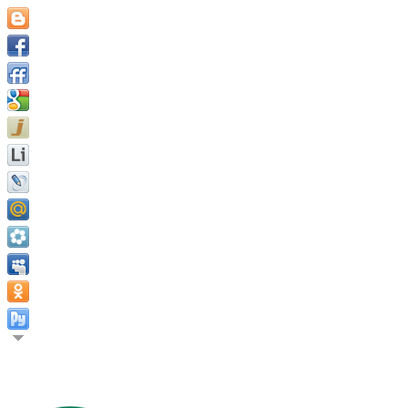
Истинная ценность человека измеряется в тех вещах, к кото