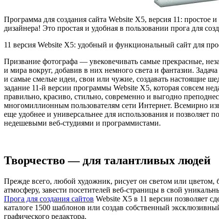
Программа для создания сайта Website X5, версия 11: простое 
дизайнера! Это простая и удобная в пользовании прога для созд
11 версия Website X5: удобный и функциональный сайт для пр
Призвание фотографа — увековечивать самые прекрасные, н
и мира вокруг, добавив в них немного света и фантазии. Зада
и самые смелые идеи, свои или чужие, создавать настоящие шед
задание 11-й версии программы Website X5, которая совсем не
правильно, красиво, стильно, современно и выгодно преподнес
многомиллионным пользователям сети Интернет. Всемирно изве
еще удобнее и универсальнее для использования и позволяет 
недешевыми веб-студиями и программистами.
Творчество — для талантливых людей
Прежде всего, любой художник, рисует он светом или цветом, б
атмосферу, завести посетителей веб-страницы в свой уникальн
Прога для создания сайтов
Website X5 в 11 версии позволяет с
каталоге 1500 шаблонов или создав собственный эксклюзивн
графического редактора.