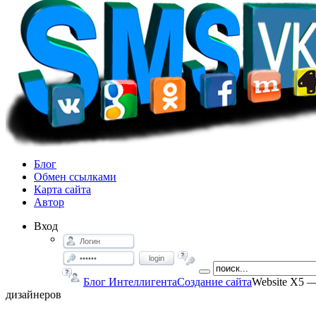
Блог
Обмен ссылками
Карта сайта
Автор
Вход
login
Блог Интеллигента
Создание сайта
Website X5 —
дизайнеров