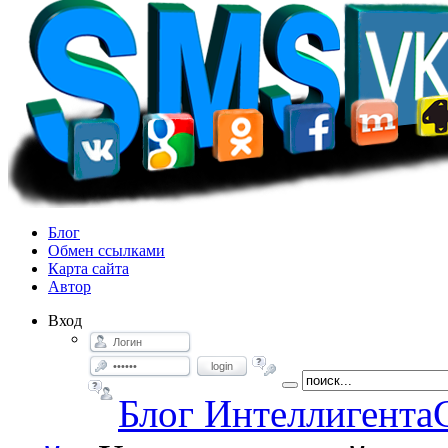
Блог
Обмен ссылками
Карта сайта
Автор
Вход
login
Блог Интеллигента