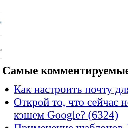
ua
ои
Самые
комментируемые
Как настроить почту для
Открой то, что сейчас н
кэшем Google? (6324)
Применение шаблонов J